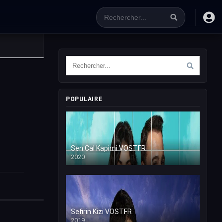
POPULAIRE
Sen Cal Kapimi VOSTFR
2020
Sefirin Kizi VOSTFR
2019