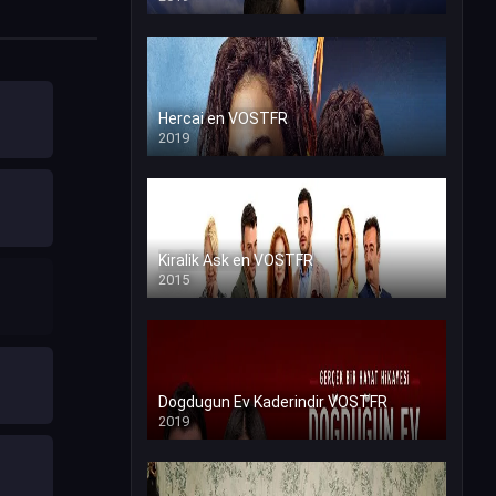
Hercai en VOSTFR
2019
Kiralik Ask en VOSTFR
2015
Dogdugun Ev Kaderindir VOSTFR
2019