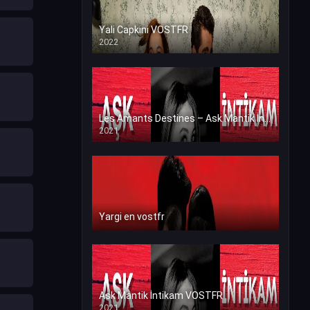
Yali Capkini VOSTFR
2022
Les Amants Destines – Ask Mantik İntikam en VF (Voix Francaise)
2021
Yargi en vostfr
Ask Mantik İntikam VOSTFR
2021