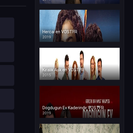
Hercai en VOSTFR
2019
Kiralik Ask en VOSTFR
2015
Dogdugun Ev Kaderindir VOSTFR
2019