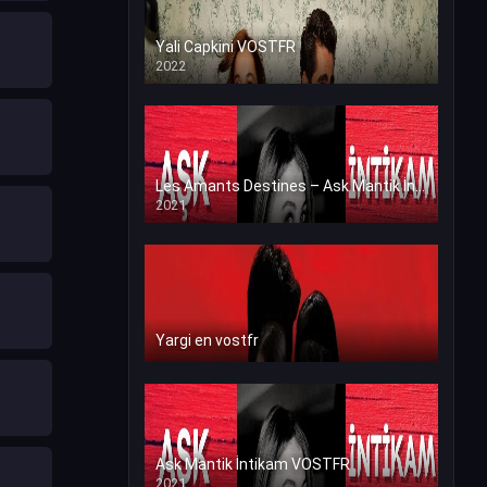
Yali Capkini VOSTFR
2022
Les Amants Destines – Ask Mantik İntikam en VF (Voix Francaise)
2021
Yargi en vostfr
Ask Mantik İntikam VOSTFR
2021