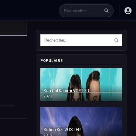
POPULAIRE
Sen Cal Kapimi VOSTFR
2020
Sefirin Kizi VOSTFR
2019