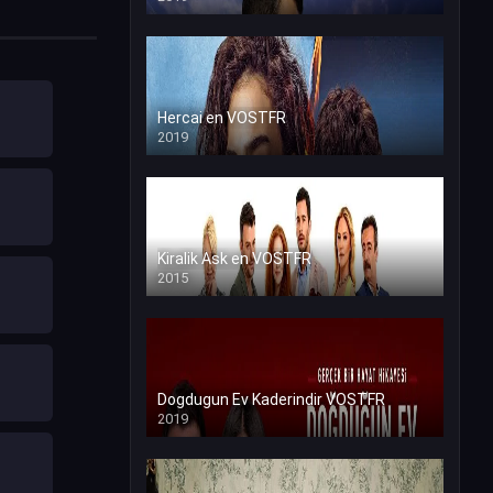
Hercai en VOSTFR
2019
Kiralik Ask en VOSTFR
2015
Dogdugun Ev Kaderindir VOSTFR
2019