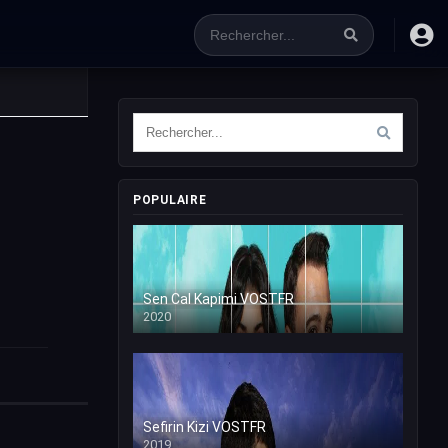
POPULAIRE
Sen Cal Kapimi VOSTFR
2020
Sefirin Kizi VOSTFR
2019