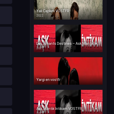
Yali Capkini VOSTFR
2022
Les Amants Destines – Ask Mantik İntikam en VF (Voix Francaise)
2021
Yargi en vostfr
Ask Mantik İntikam VOSTFR
2021