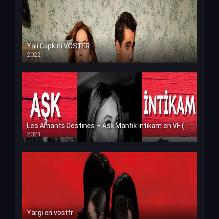
Yali Capkini VOSTFR
2022
Les Amants Destines – Ask Mantik İntikam en VF (Voix Francaise)
2021
Yargi en vostfr