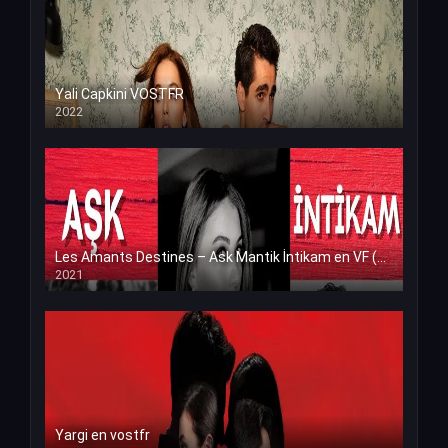
Yali Capkini VOSTFR
2022
Les Amants Destines – Ask Mantik İntikam en VF (Voix Francaise)
2021
Yargi en vostfr