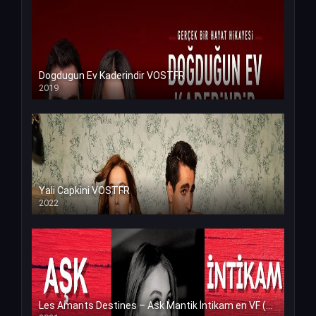
Dogdugun Ev Kaderindir VOSTFR
2019
Yali Capkini VOSTFR
2022
Les Amants Destines – Ask Mantik İntikam en VF (Voix Francaise)