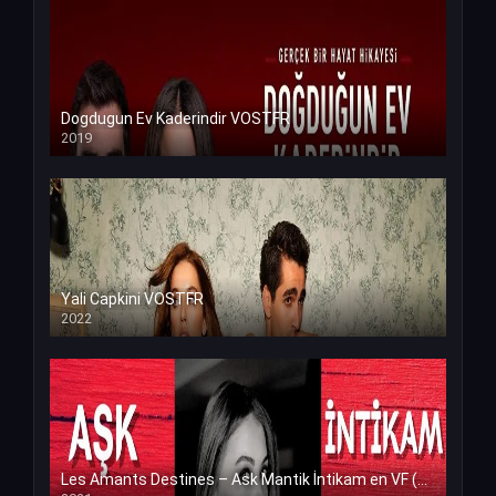
Dogdugun Ev Kaderindir VOSTFR
2019
Yali Capkini VOSTFR
2022
Les Amants Destines – Ask Mantik İntikam en VF (Voix Francaise)