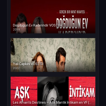
Dogdugun Ev Kaderindir VOSTFR
2019
Yali Capkini VOSTFR
2022
Les Amants Destines – Ask Mantik İntikam en VF (Voix Francaise)