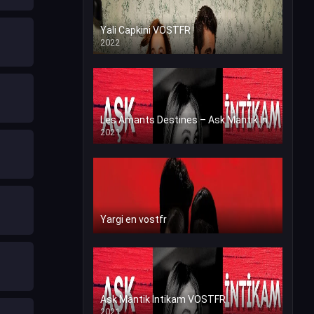
Yali Capkini VOSTFR
2022
Les Amants Destines – Ask Mantik İntikam en VF (Voix Francaise)
2021
Yargi en vostfr
Ask Mantik İntikam VOSTFR
2021