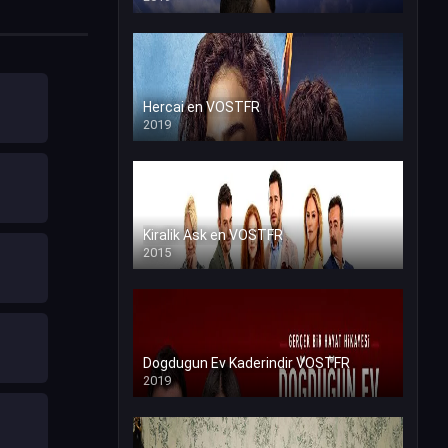
Hercai en VOSTFR
2019
Kiralik Ask en VOSTFR
2015
Dogdugun Ev Kaderindir VOSTFR
2019