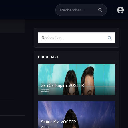
POPULAIRE
Sen Cal Kapimi VOSTFR
2020
Sefirin Kizi VOSTFR
2019