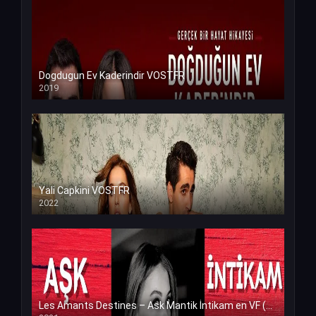
Dogdugun Ev Kaderindir VOSTFR
2019
Yali Capkini VOSTFR
2022
Les Amants Destines – Ask Mantik İntikam en VF (Voix Francaise)