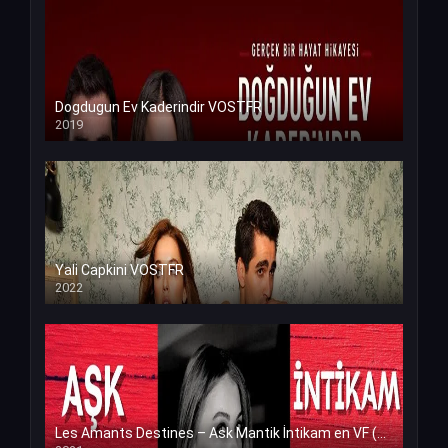
Dogdugun Ev Kaderindir VOSTFR
2019
Yali Capkini VOSTFR
2022
Les Amants Destines – Ask Mantik İntikam en VF (Voix Francaise)