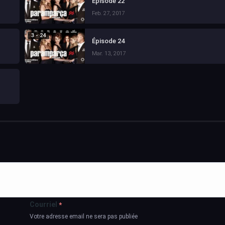
Épisode 22
Feb. 27, 2017
3 - 24
Épisode 24
Mar. 13, 2017
Courriel
*
Votre adresse email ne sera pas publiée