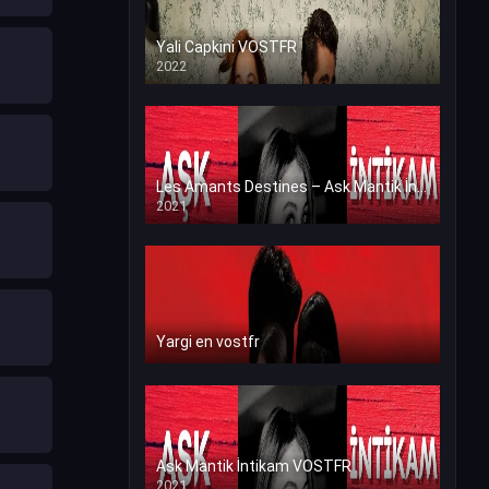
Yali Capkini VOSTFR
2022
Les Amants Destines – Ask Mantik İntikam en VF (Voix Francaise)
2021
Yargi en vostfr
Ask Mantik İntikam VOSTFR
2021