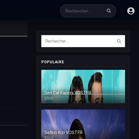
POPULAIRE
Sen Cal Kapimi VOSTFR
2020
Sefirin Kizi VOSTFR
2019