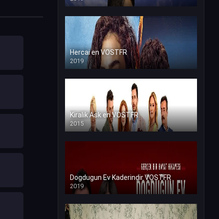
Hercai en VOSTFR
2019
Kiralik Ask en VOSTFR
2015
Dogdugun Ev Kaderindir VOSTFR
2019