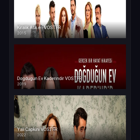
Kiralik Ask en VOSTFR
2015
Dogdugun Ev Kaderindir VOSTFR
2019
Yali Capkini VOSTFR
2022