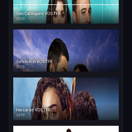
Sen Cal Kapimi VOSTFR
2020
Sefirin Kizi VOSTFR
2019
Hercai en VOSTFR
2019