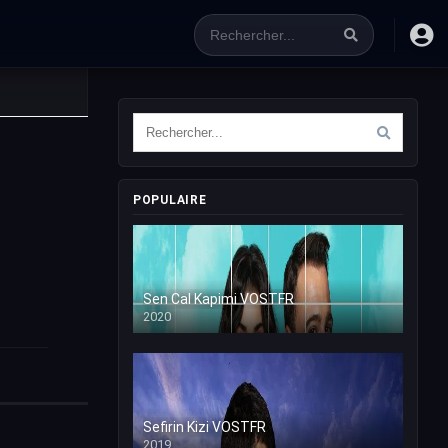
POPULAIRE
Sen Cal Kapimi VOSTFR
2020
Sefirin Kizi VOSTFR
2019