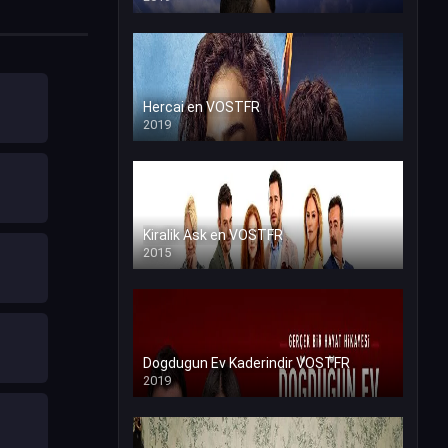
Hercai en VOSTFR
2019
Kiralik Ask en VOSTFR
2015
Dogdugun Ev Kaderindir VOSTFR
2019