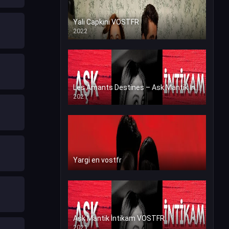
Yali Capkini VOSTFR
2022
Les Amants Destines – Ask Mantik İntikam en VF (Voix Francaise)
2021
Yargi en vostfr
Ask Mantik İntikam VOSTFR
2021