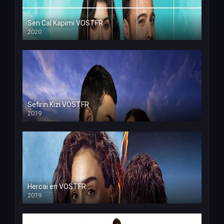
Sen Cal Kapimi VOSTFR
2020
Sefirin Kizi VOSTFR
2019
Hercai en VOSTFR
2019