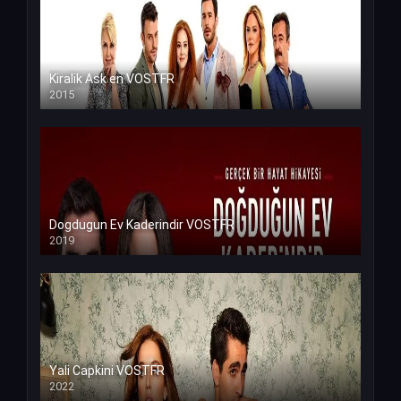
Kiralik Ask en VOSTFR
2015
Dogdugun Ev Kaderindir VOSTFR
2019
Yali Capkini VOSTFR
2022