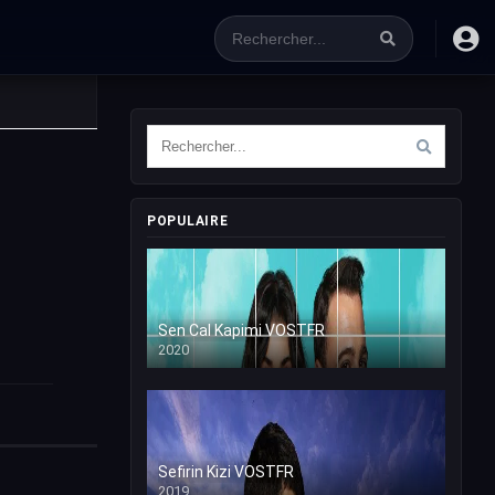
POPULAIRE
Sen Cal Kapimi VOSTFR
2020
Sefirin Kizi VOSTFR
2019