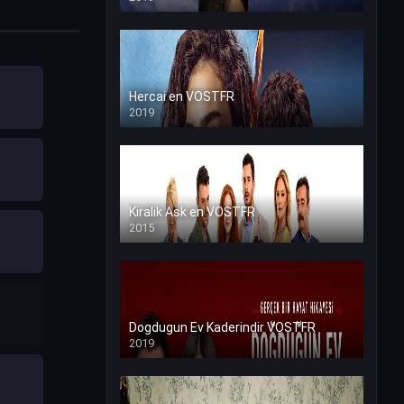
Hercai en VOSTFR
2019
Kiralik Ask en VOSTFR
2015
Dogdugun Ev Kaderindir VOSTFR
2019