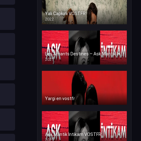
Yali Capkini VOSTFR
2022
Les Amants Destines – Ask Mantik İntikam en VF (Voix Francaise)
2021
Yargi en vostfr
Ask Mantik İntikam VOSTFR
2021