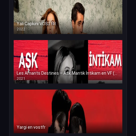
Yali Capkini VOSTFR
2022
Les Amants Destines – Ask Mantik İntikam en VF (Voix Francaise)
2021
Yargi en vostfr