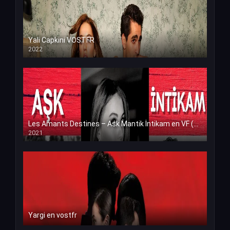
Yali Capkini VOSTFR
2022
Les Amants Destines – Ask Mantik İntikam en VF (Voix Francaise)
2021
Yargi en vostfr