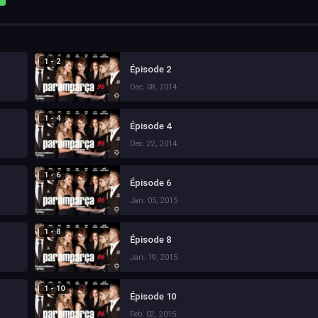
1 - 2
Épisode 2
Dec. 08, 2014
1 - 4
Épisode 4
Dec. 22, 2014
1 - 6
Épisode 6
Jan. 05, 2015
1 - 8
Épisode 8
Jan. 19, 2015
1 - 10
Épisode 10
Feb. 02, 2015