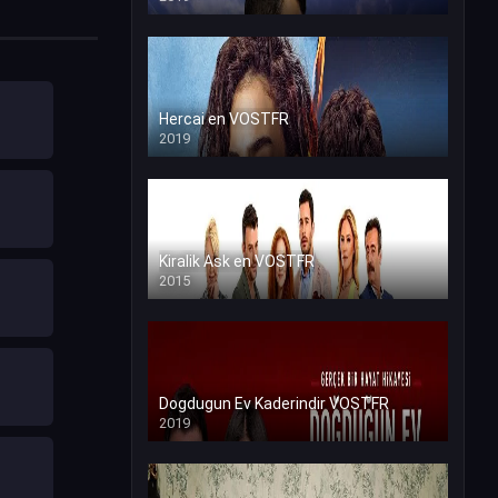
Hercai en VOSTFR
2019
Kiralik Ask en VOSTFR
2015
Dogdugun Ev Kaderindir VOSTFR
2019