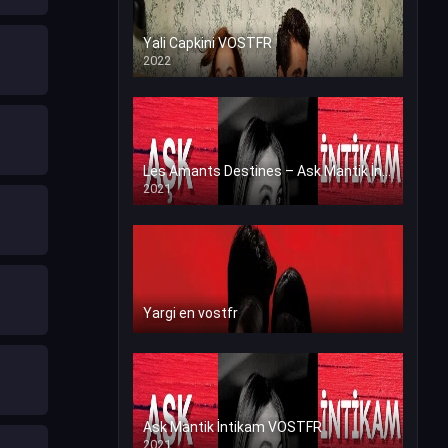
Yali Capkini VOSTFR
2022
Les Amants Destines – Ask Mantik İntikam en VF (Voix Francaise)
2021
Yargi en vostfr
Ask Mantik İntikam VOSTFR
2021