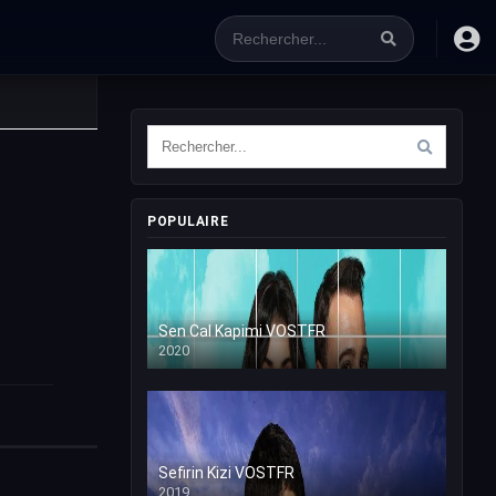
POPULAIRE
Sen Cal Kapimi VOSTFR
2020
Sefirin Kizi VOSTFR
2019