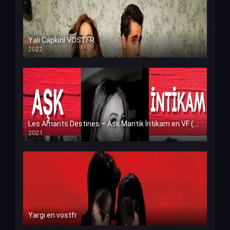
Yali Capkini VOSTFR
2022
Les Amants Destines – Ask Mantik İntikam en VF (Voix Francaise)
2021
Yargi en vostfr