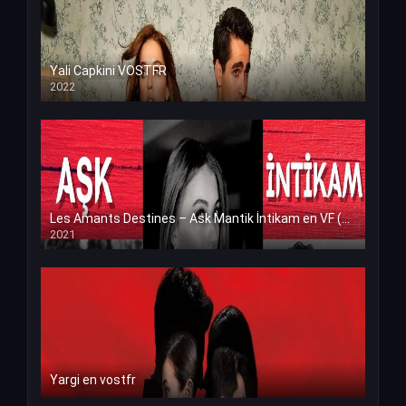
Yali Capkini VOSTFR
2022
Les Amants Destines – Ask Mantik İntikam en VF (Voix Francaise)
2021
Yargi en vostfr