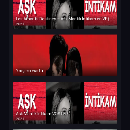
Les Amants Destines – Ask Mantik İntikam en VF (Voix Francaise)
2021
Yargi en vostfr
Ask Mantik İntikam VOSTFR
2021