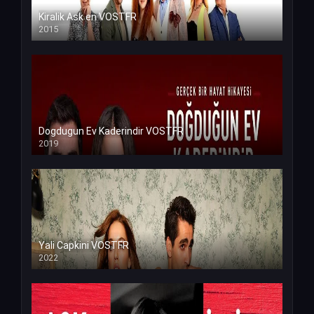
Kiralik Ask en VOSTFR
2015
Dogdugun Ev Kaderindir VOSTFR
2019
Yali Capkini VOSTFR
2022