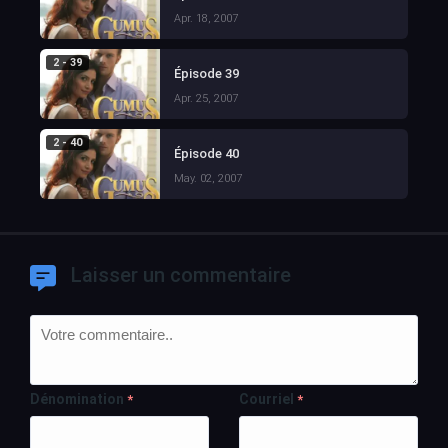
Apr. 18, 2007
2 - 39
Épisode 39
Apr. 25, 2007
2 - 40
Épisode 40
May. 02, 2007
Laisser un commentaire
Dénomination
Courriel
*
*