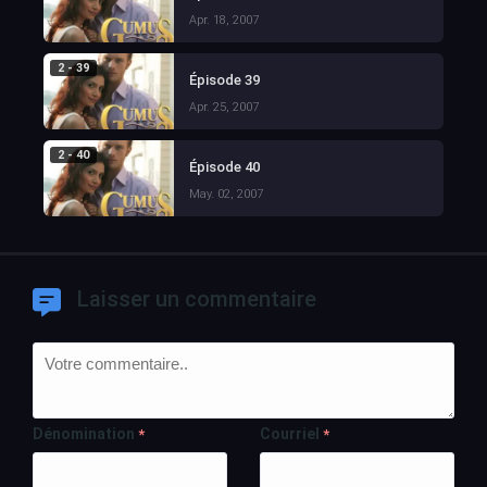
Apr. 18, 2007
2 - 39
Épisode 39
Apr. 25, 2007
2 - 40
Épisode 40
May. 02, 2007
Laisser un commentaire
Dénomination
Courriel
*
*