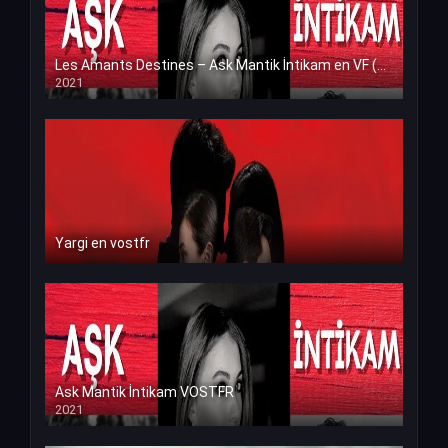
Les Amants Destines – Ask Mantik İntikam en VF (Voix Francaise)
2021
Yargi en vostfr
Ask Mantik İntikam VOSTFR
2021