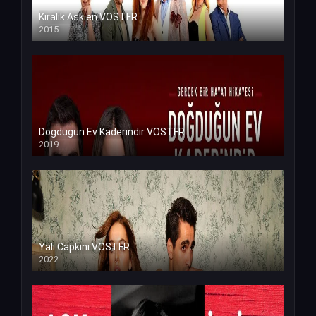
Kiralik Ask en VOSTFR
2015
Dogdugun Ev Kaderindir VOSTFR
2019
Yali Capkini VOSTFR
2022