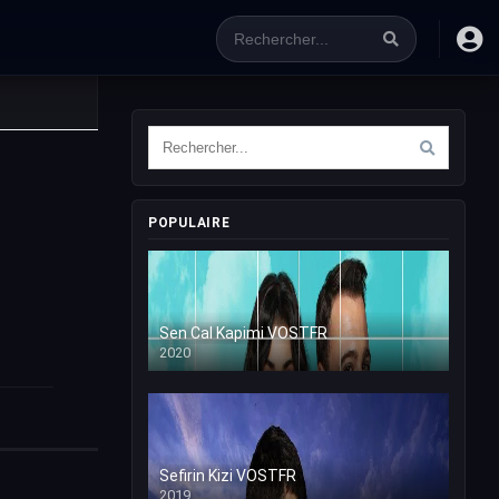
POPULAIRE
Sen Cal Kapimi VOSTFR
2020
Sefirin Kizi VOSTFR
2019