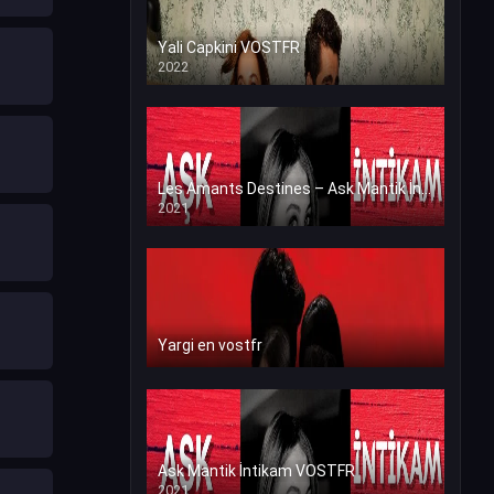
Yali Capkini VOSTFR
2022
Les Amants Destines – Ask Mantik İntikam en VF (Voix Francaise)
2021
Yargi en vostfr
Ask Mantik İntikam VOSTFR
2021