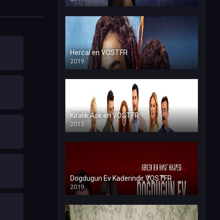
Hercai en VOSTFR
2019
Kiralik Ask en VOSTFR
2015
Dogdugun Ev Kaderindir VOSTFR
2019