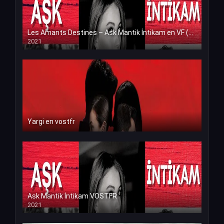
Les Amants Destines – Ask Mantik İntikam en VF (Voix Francaise)
2021
Yargi en vostfr
Ask Mantik İntikam VOSTFR
2021