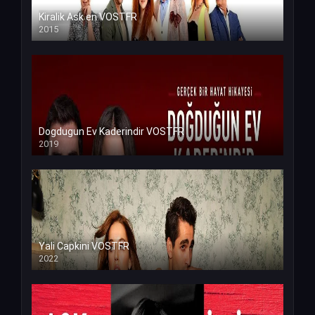
Kiralik Ask en VOSTFR
2015
Dogdugun Ev Kaderindir VOSTFR
2019
Yali Capkini VOSTFR
2022