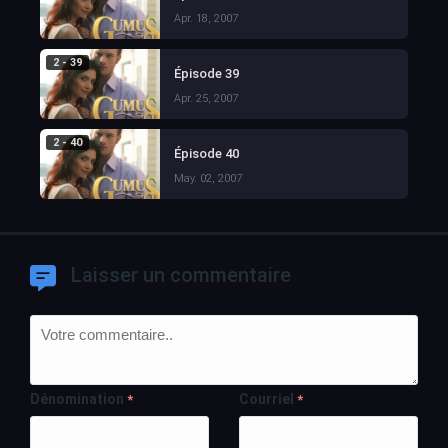
Apr. 18, 2007
2 - 39
Épisode 39
Apr. 25, 2007
2 - 40
Épisode 40
May. 02, 2007
Laisser un commentaire
Dénomination
Courriel
*
*