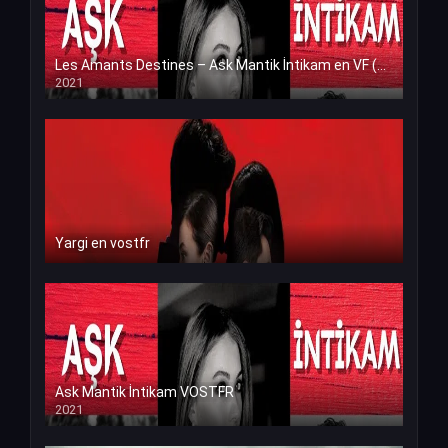
Les Amants Destines – Ask Mantik İntikam en VF (Voix Francaise)
2021
Yargi en vostfr
Ask Mantik İntikam VOSTFR
2021