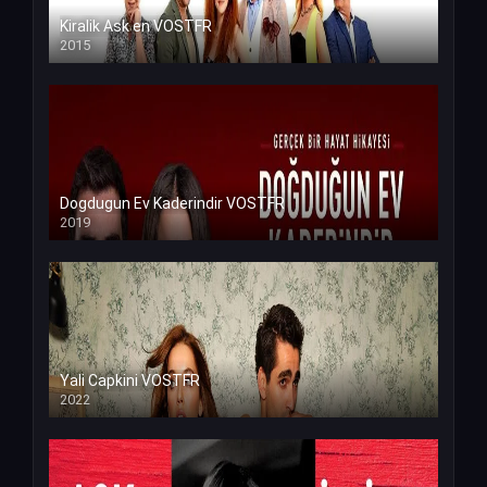
Kiralik Ask en VOSTFR
2015
Dogdugun Ev Kaderindir VOSTFR
2019
Yali Capkini VOSTFR
2022