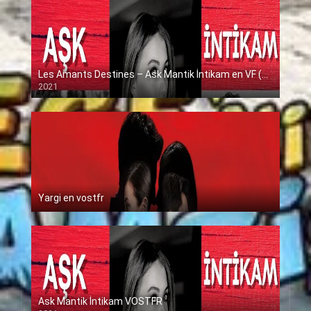
Les Amants Destines – Ask Mantik İntikam en VF (Voix Francaise)
2021
Yargi en vostfr
Ask Mantik İntikam VOSTFR