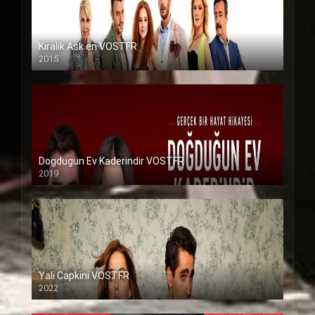
Kiralik Ask en VOSTFR
2015
Dogdugun Ev Kaderindir VOSTFR
2019
Yali Capkini VOSTFR
2022