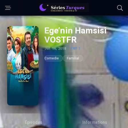
Ege’nin Hamsisi
VOSTFR
Jul. 16, 2018
TRT 1
Comedie
Familial
Épisodes
Informations