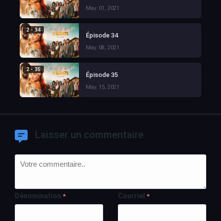
May. 01, 2021
2 - 34
Épisode 34
May. 08, 2021
2 - 35
Épisode 35
May. 15, 2021
Laisser un commentaire
Dénomination
Courriel
*
*