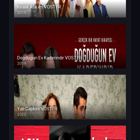
Kiralik Ask en VOSTFR
2015
Dogdugun Ev Kaderindir VOSTFR
2019
Yali Capkini VOSTFR
2022