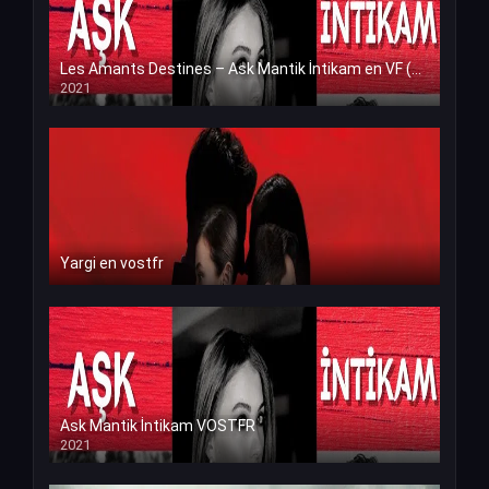
Les Amants Destines – Ask Mantik İntikam en VF (Voix Francaise)
2021
Yargi en vostfr
Ask Mantik İntikam VOSTFR
2021