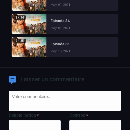
May. 01, 2021
2 - 34
Épisode 34
May. 08, 2021
2 - 35
Épisode 35
May. 15, 2021
Laisser un commentaire
Dénomination
Courriel
*
*