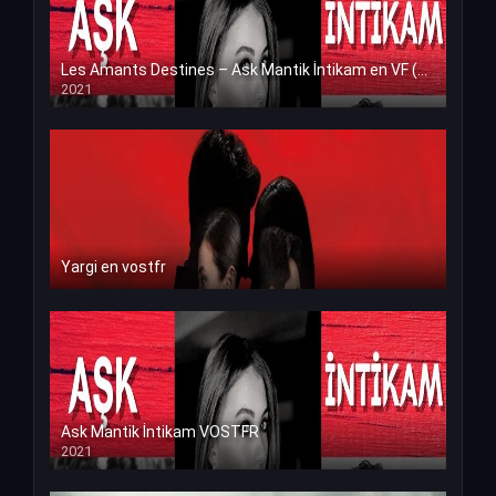
Les Amants Destines – Ask Mantik İntikam en VF (Voix Francaise)
2021
Yargi en vostfr
Ask Mantik İntikam VOSTFR
2021