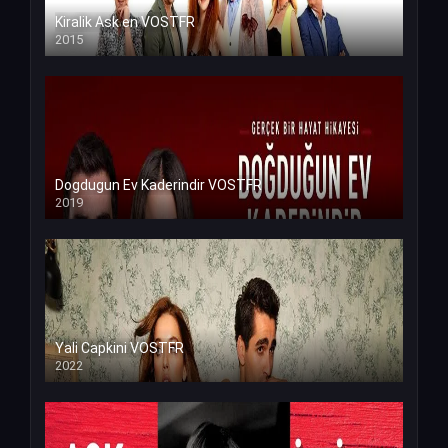
Kiralik Ask en VOSTFR
2015
Dogdugun Ev Kaderindir VOSTFR
2019
Yali Capkini VOSTFR
2022