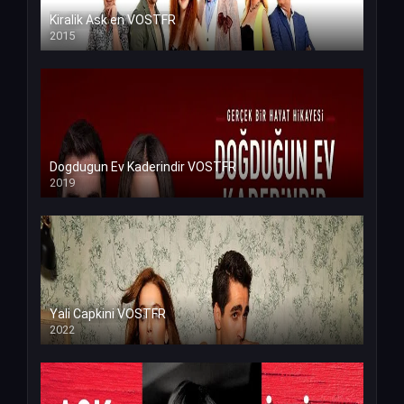
Kiralik Ask en VOSTFR
2015
Dogdugun Ev Kaderindir VOSTFR
2019
Yali Capkini VOSTFR
2022