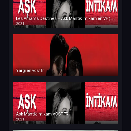
Les Amants Destines – Ask Mantik İntikam en VF (Voix Francaise)
2021
Yargi en vostfr
Ask Mantik İntikam VOSTFR
2021