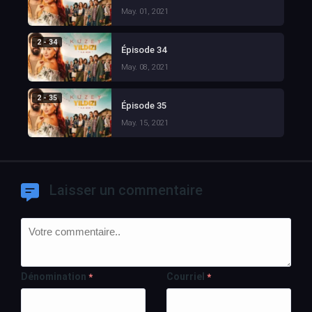
May. 01, 2021
2 - 34
Épisode 34
May. 08, 2021
2 - 35
Épisode 35
May. 15, 2021
Laisser un commentaire
Dénomination
Courriel
*
*