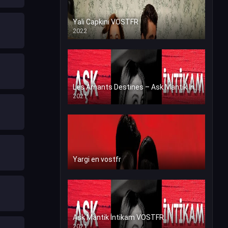
Yali Capkini VOSTFR
2022
Les Amants Destines – Ask Mantik İntikam en VF (Voix Francaise)
2021
Yargi en vostfr
Ask Mantik İntikam VOSTFR
2021