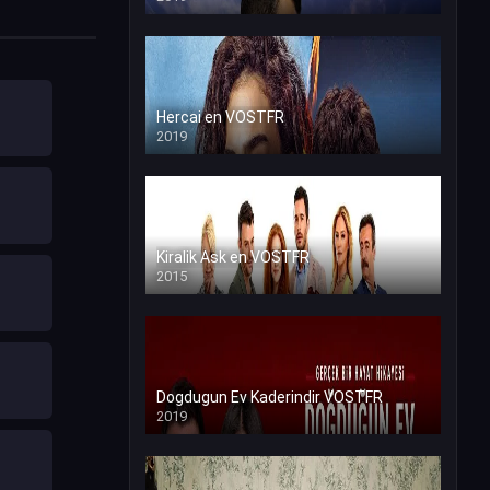
Hercai en VOSTFR
2019
Kiralik Ask en VOSTFR
2015
Dogdugun Ev Kaderindir VOSTFR
2019