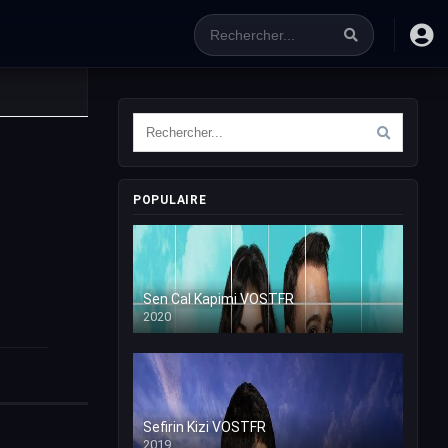
POPULAIRE
Sen Cal Kapimi VOSTFR
2020
Sefirin Kizi VOSTFR
2019