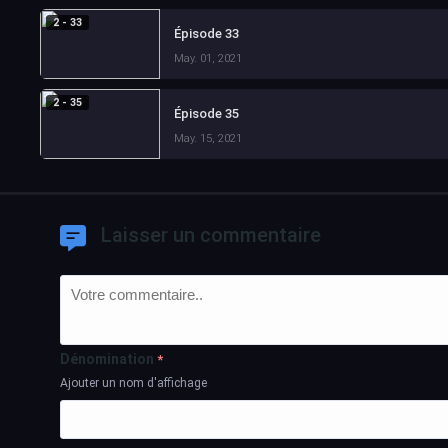
2 - 33
Épisode 33
May. 01, 2021
2 - 35
Épisode 35
May. 15, 2021
Laisser un commentaire
Dénomination
*
Ajouter un nom d'affichage