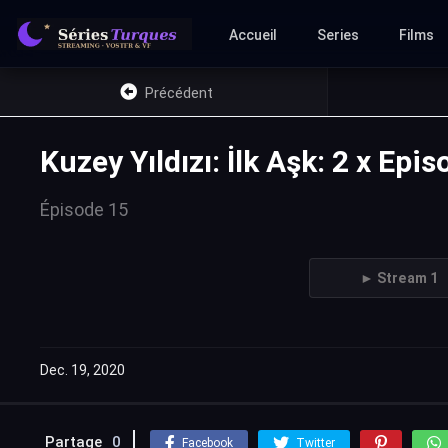
Accueil
Series
Films
Précédent
Kuzey Yıldızı: İlk Aşk: 2 x Ep
Épisode 15
► Stream 1
Dec. 19, 2020
Partage
0
Facebook
Twitter