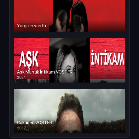
Yargi en vostfr
Ask Mantik İntikam VOSTFR
2021
Cukur en VOSTFR
2017