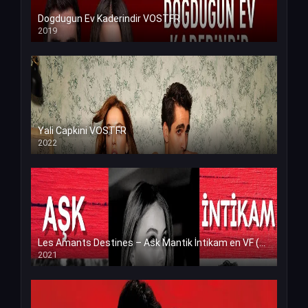
Dogdugun Ev Kaderindir VOSTFR
2019
Yali Capkini VOSTFR
2022
Les Amants Destines – Ask Mantik İntikam en VF (Voix Francaise)
2021