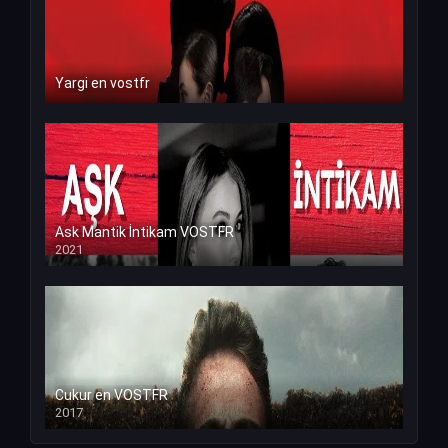
Yargi en vostfr
Ask Mantik İntikam VOSTFR
2021
Cukur en VOSTFR
2017