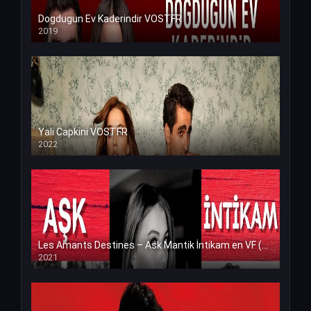
Dogdugun Ev Kaderindir VOSTFR
2019
Yali Capkini VOSTFR
2022
Les Amants Destines – Ask Mantik İntikam en VF (Voix Francaise)
2021