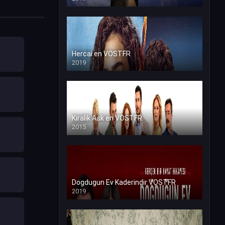
Hercai en VOSTFR
2019
Kiralik Ask en VOSTFR
2015
Dogdugun Ev Kaderindir VOSTFR
2019