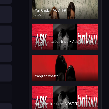
Yali Capkini VOSTFR
2022
Les Amants Destines – Ask Mantik İntikam en VF (Voix Francaise)
2021
Yargi en vostfr
Ask Mantik İntikam VOSTFR
2021