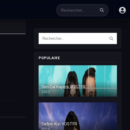
POPULAIRE
Sen Cal Kapimi VOSTFR
2020
Sefirin Kizi VOSTFR
2019