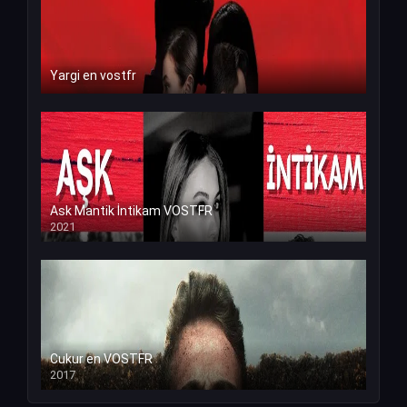
Yargi en vostfr
Ask Mantik İntikam VOSTFR
2021
Cukur en VOSTFR
2017