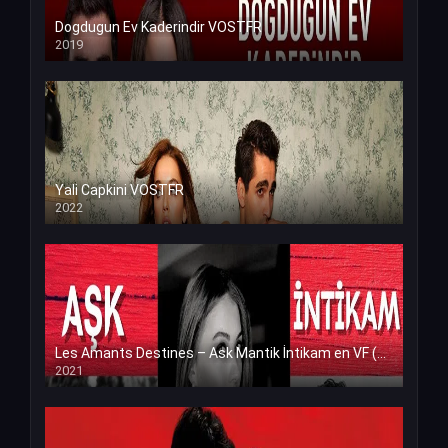
Dogdugun Ev Kaderindir VOSTFR
2019
Yali Capkini VOSTFR
2022
Les Amants Destines – Ask Mantik İntikam en VF (Voix Francaise)
2021