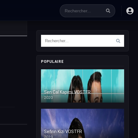
POPULAIRE
Sen Cal Kapimi VOSTFR
2020
Sefirin Kizi VOSTFR
2019