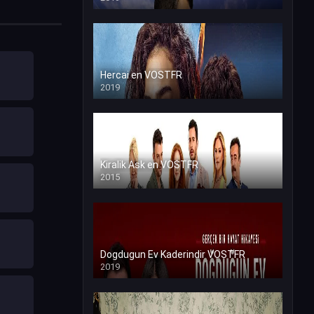
Hercai en VOSTFR
2019
Kiralik Ask en VOSTFR
2015
Dogdugun Ev Kaderindir VOSTFR
2019