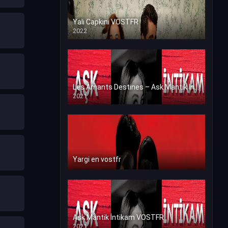
Yali Capkini VOSTFR
2022
Les Amants Destines – Ask Mantik İntikam en VF (Voix Francaise)
2021
Yargi en vostfr
Ask Mantik İntikam VOSTFR
2021