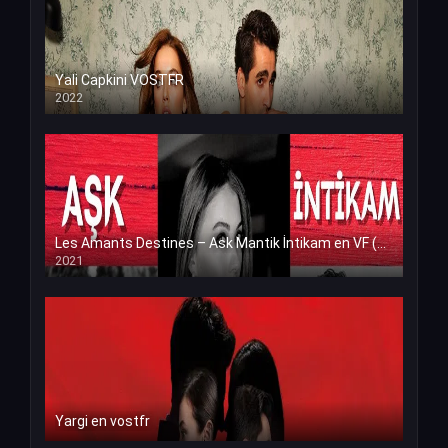
Yali Capkini VOSTFR
2022
Les Amants Destines – Ask Mantik İntikam en VF (Voix Francaise)
2021
Yargi en vostfr