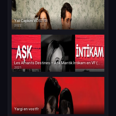
Yali Capkini VOSTFR
2022
Les Amants Destines – Ask Mantik İntikam en VF (Voix Francaise)
2021
Yargi en vostfr