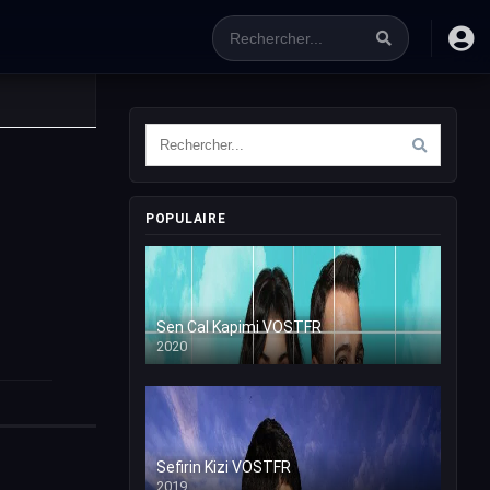
POPULAIRE
Sen Cal Kapimi VOSTFR
2020
Sefirin Kizi VOSTFR
2019