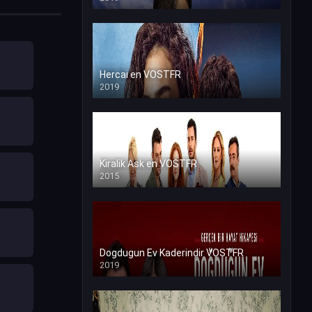
Hercai en VOSTFR
2019
Kiralik Ask en VOSTFR
2015
Dogdugun Ev Kaderindir VOSTFR
2019