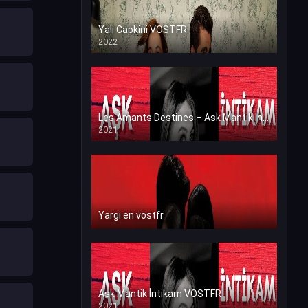
Yali Capkini VOSTFR
2022
Les Amants Destines – Ask Mantik İntikam en VF (Voix Francaise)
2021
Yargi en vostfr
Ask Mantik İntikam VOSTFR
2021