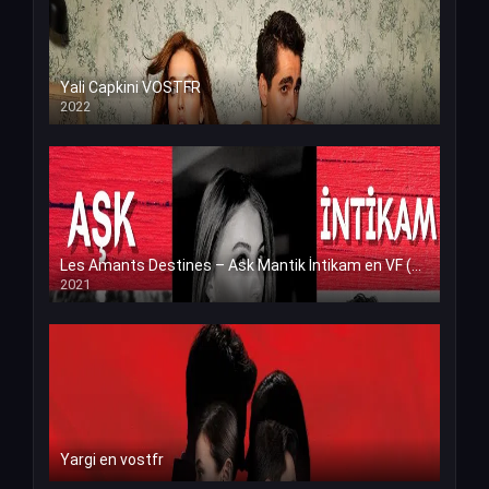
Yali Capkini VOSTFR
2022
Les Amants Destines – Ask Mantik İntikam en VF (Voix Francaise)
2021
Yargi en vostfr