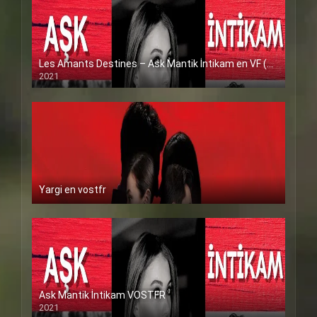
Les Amants Destines – Ask Mantik İntikam en VF (Voix Francaise)
2021
Yargi en vostfr
Ask Mantik İntikam VOSTFR
2021