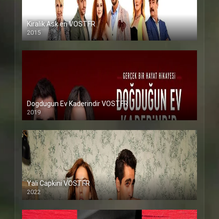
Kiralik Ask en VOSTFR
2015
Dogdugun Ev Kaderindir VOSTFR
2019
Yali Capkini VOSTFR
2022