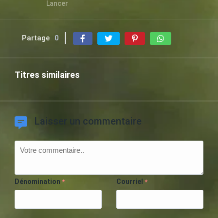
Lancer
Partage
0
Titres similaires
Laisser un commentaire
Dénomination
Courriel
*
*