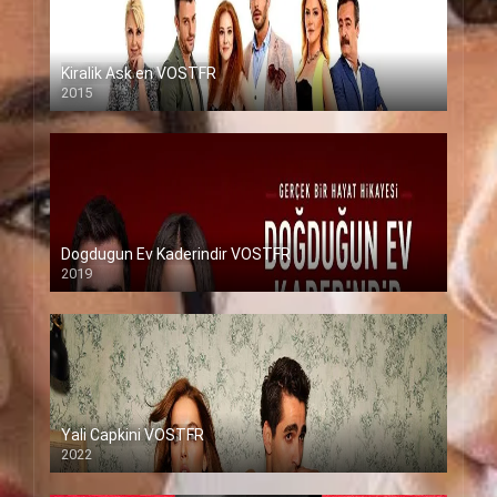
Kiralik Ask en VOSTFR
2015
Dogdugun Ev Kaderindir VOSTFR
2019
Yali Capkini VOSTFR
2022