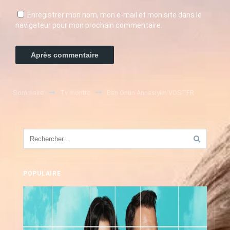
Enregistrer mon nom, mon e-mail et mon site dans le
navigateur pour mon prochain commentaire.
Sommaire
Tv montre
Ben Onun Annesiyim VOSTFR
POPULAIRE