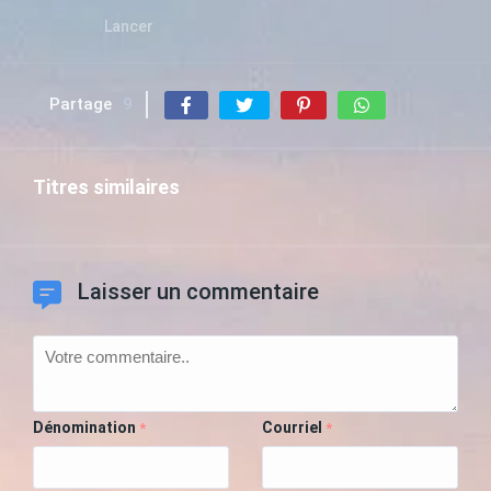
Lancer
Partage
9
Titres similaires
Laisser un commentaire
Dénomination
Courriel
*
*