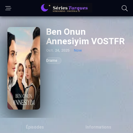
Ben Onun
Annesiyim VOSTFR
Oct. 24, 2025
Now
Drame
Épisodes
Informations