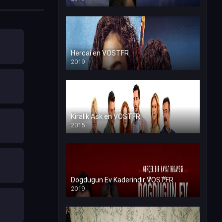
Hercai en VOSTFR
2019
Kiralik Ask en VOSTFR
2015
Dogdugun Ev Kaderindir VOSTFR
2019