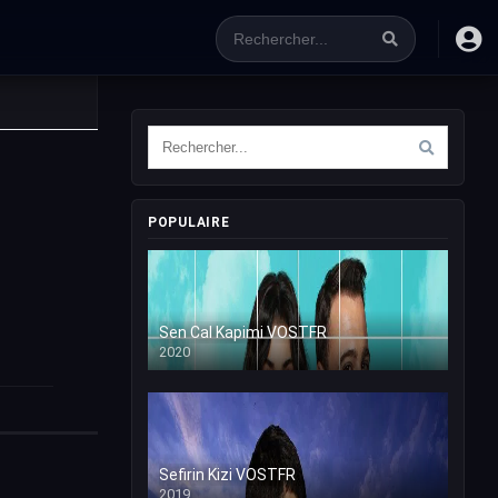
POPULAIRE
Sen Cal Kapimi VOSTFR
2020
Sefirin Kizi VOSTFR
2019