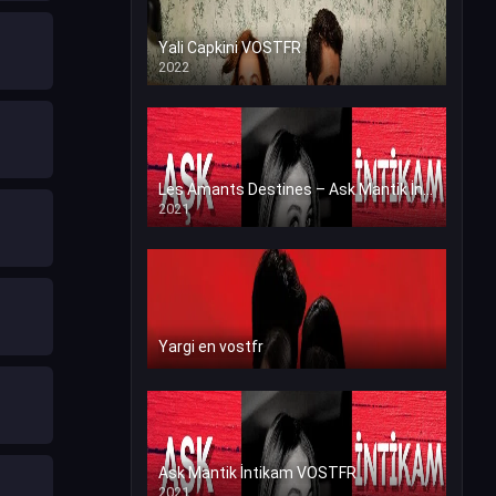
Yali Capkini VOSTFR
2022
Les Amants Destines – Ask Mantik İntikam en VF (Voix Francaise)
2021
Yargi en vostfr
Ask Mantik İntikam VOSTFR
2021