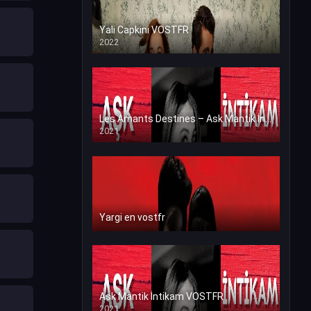
Yali Capkini VOSTFR
2022
Les Amants Destines – Ask Mantik İntikam en VF (Voix Francaise)
2021
Yargi en vostfr
Ask Mantik İntikam VOSTFR
2021