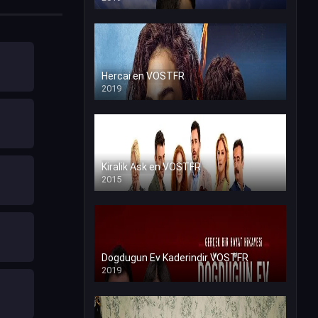
Hercai en VOSTFR
2019
Kiralik Ask en VOSTFR
2015
Dogdugun Ev Kaderindir VOSTFR
2019