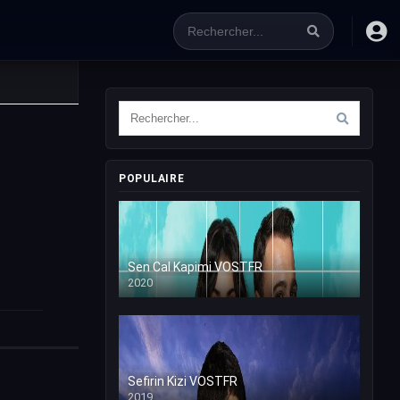
POPULAIRE
Sen Cal Kapimi VOSTFR
2020
Sefirin Kizi VOSTFR
2019