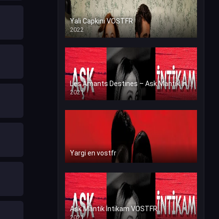
Yali Capkini VOSTFR
2022
Les Amants Destines – Ask Mantik İntikam en VF (Voix Francaise)
2021
Yargi en vostfr
Ask Mantik İntikam VOSTFR
2021