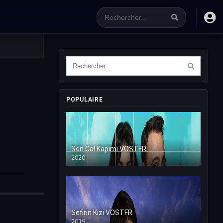
POPULAIRE
Sen Cal Kapimi VOSTFR
2020
Sefirin Kizi VOSTFR
2019