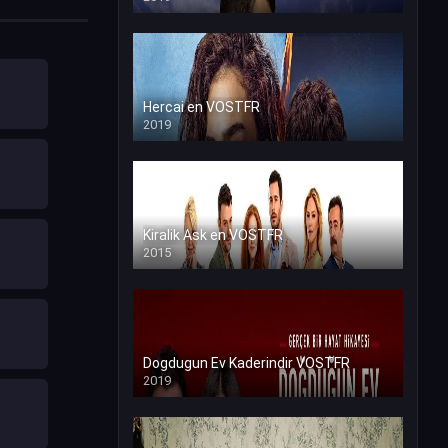
Hercai en VOSTFR
2019
Kiralik Ask en VOSTFR
2015
Dogdugun Ev Kaderindir VOSTFR
2019