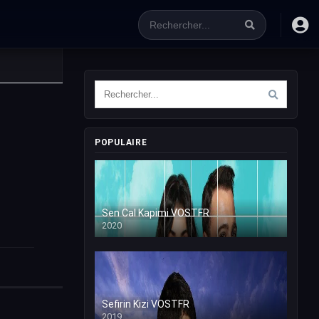
POPULAIRE
Sen Cal Kapimi VOSTFR
2020
Sefirin Kizi VOSTFR
2019