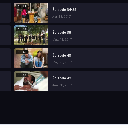
1 - 34
Épisode 34-35
Apr. 13, 2017
1 - 38
Épisode 38
May. 11, 2017
1 - 40
Épisode 40
May. 25, 2017
1 - 42
Épisode 42
Jun. 08, 2017