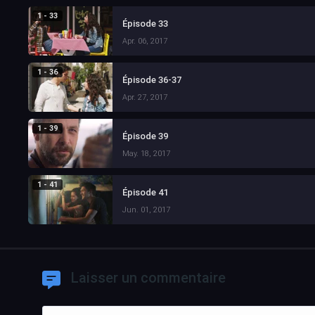
1 - 33
Épisode 33
Apr. 06, 2017
1 - 36
Épisode 36-37
Apr. 27, 2017
1 - 39
Épisode 39
May. 18, 2017
1 - 41
Épisode 41
Jun. 01, 2017
Laisser un commentaire