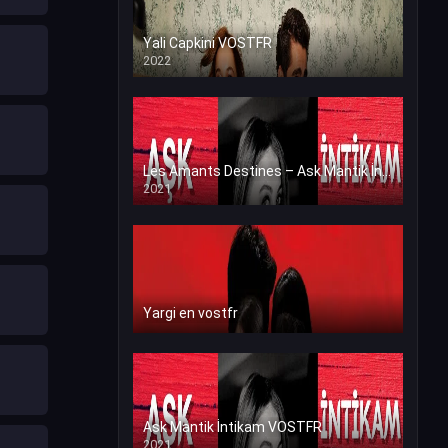
Yali Capkini VOSTFR
2022
Les Amants Destines – Ask Mantik İntikam en VF (Voix Francaise)
2021
Yargi en vostfr
Ask Mantik İntikam VOSTFR
2021