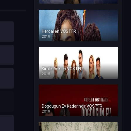
Hercai en VOSTFR
2019
Kiralik Ask en VOSTFR
2015
Dogdugun Ev Kaderindir VOSTFR
2019