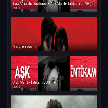
Les Amants Destines – Ask Mantik İntikam en VF (Voix Francaise)
2021
Yargi en vostfr
Ask Mantik İntikam VOSTFR
2021