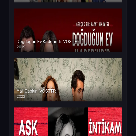
Dogdugun Ev Kaderindir VOSTFR
2019
Yali Capkini VOSTFR
2022