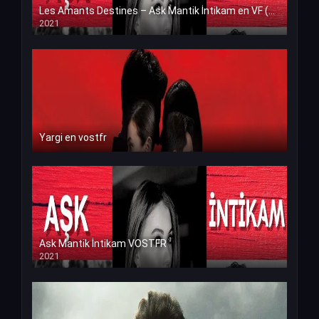
Les Amants Destines – Ask Mantik İntikam en VF (Voix Francaise)
2021
Yargi en vostfr
Ask Mantik İntikam VOSTFR
2021