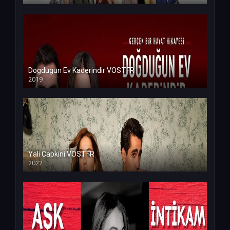
Dogdugun Ev Kaderindir VOSTFR
2019
Yali Capkini VOSTFR
2022