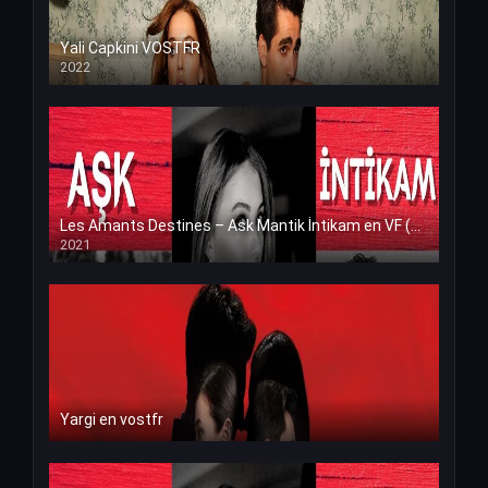
Yali Capkini VOSTFR
2022
Les Amants Destines – Ask Mantik İntikam en VF (Voix Francaise)
2021
Yargi en vostfr