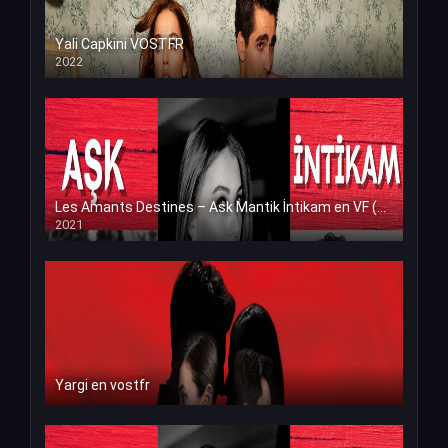
Yali Capkini VOSTFR
2022
Les Amants Destines – Ask Mantik İntikam en VF (Voix Francaise)
2021
Yargi en vostfr